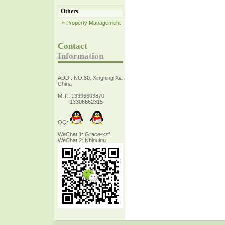
Others
» Property Management
Contact
Information
ADD.: NO.80, Xingning Xiang Zhejiang,
China
M.T.: 13396603870
13306662315
QQ:
WeChat 1: Grace-xzf
WeChat 2: Nbloulou