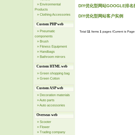
» Environmental
DIY优化型网站GOOGLE排名
Products
» Clothing Accessories
DIY优化型网站客户实例
Custom PHP web
» Pneumatic
Total
11
Items
1
pages /Current is Pag
components
» Brush
» Fitness Equipment
» Handbags
» Bathroom mirrors
Custom HTML web
» Green shopping bag
» Green Cotton
Custom ASP web
» Decoration materials
» Auto parts
» Auto accessories
Overseas web
» Scooter
» Flower
» Trading company