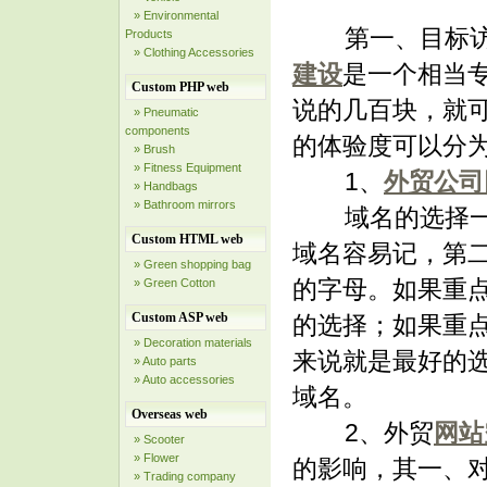
» Environmental
第一、目标访
Products
» Clothing Accessories
建设
是一个相当
Custom PHP web
说的几百块，就
» Pneumatic
components
的体验度可以分
» Brush
» Fitness Equipment
1、
外贸公司
» Handbags
» Bathroom mirrors
域名的选择一般
Custom HTML web
域名容易记，第
» Green shopping bag
的字母。如果重
» Green Cotton
Custom ASP web
的选择；如果重
» Decoration materials
来说就是最好的
» Auto parts
» Auto accessories
域名。
Overseas web
2、外贸
网站
» Scooter
» Flower
的影响，其一、
» Trading company