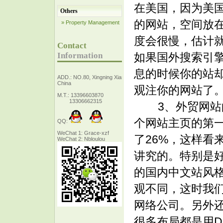
在美国，因为美
Others
的网站，空间放
» Property Management
度会很慢，估计
Contact
Information
如果国外搜索引擎
息的时候你的站
ADD.: NO.80, Xingning Xiang Zhejiang,
China
观注你的网站了
M.T.: 13396603870
13306662315
3、外贸网站的
个网站主页的第
QQ:
WeChat 1: Grace-xzf
了26%，这样看
WeChat 2: Nbloulou
讲究的。特别是
的国内中文站风
观不同，这时我
网络公司。另外
很多布局都是用D