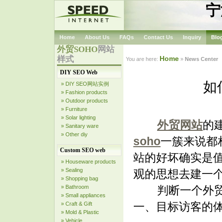
宁
Home
About Us
FAQs
Contact Us
Inquiry
Blo
外贸SOHO
网站
样式
Home
You are here:
»
News Center
DIY SEO Web
如
» DIY SEO网站实例
» Fashion products
» Outdoor products
» Furniture
» Solar lighting
外贸网站
的
» Sanitary ware
» Other diy
soho
一簇来说都
Custom SEO web
站的好坏确实是
» Houseware products
» Sealing
观的思想去建一
» Shopping bag
» Bathroom
判断一个外贸网
» Small appliances
一、目标访客的
» Craft & Gift
» Mold & Plastic
» Vehicle